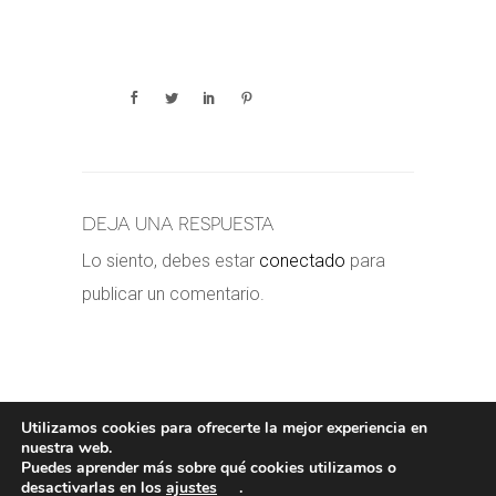
Deja una respuesta
Lo siento, debes estar
conectado
para
publicar un comentario.
Utilizamos cookies para ofrecerte la mejor experiencia en
nuestra web.
Puedes aprender más sobre qué cookies utilizamos o
POLÍTICA DE COOKIES
-
POLÍTICA
desactivarlas en los
ajustes
.