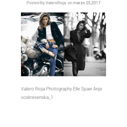
Posted By ValeroRioja
on
marzo 25,2017
Valero Rioja Photography Elle Spain Anja
voskresenska_1