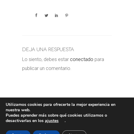
Deja una respuesta
Lo siento, debes estar
conectado
para
publicar un comentario.
Utilizamos cookies para ofrecerte la mejor experiencia en
nuestra web.
Puedes aprender más sobre qué cookies utilizamos o
POLÍTICA DE COOKIES
-
POLÍTICA
desactivarlas en los
ajustes
.
PRIVACIDAD
-
AVISO LEGAL
- COPYRIGHT©