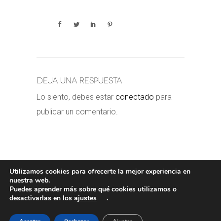
Deja una respuesta
Lo siento, debes estar
conectado
para
publicar un comentario.
Utilizamos cookies para ofrecerte la mejor experiencia en
nuestra web.
Puedes aprender más sobre qué cookies utilizamos o
POLÍTICA DE COOKIES
-
POLÍTICA
desactivarlas en los
ajustes
.
PRIVACIDAD
-
AVISO LEGAL
- COPYRIGHT©
VALERORIOJA