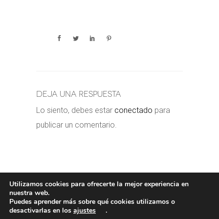
Deja una respuesta
Lo siento, debes estar
conectado
para
publicar un comentario.
Utilizamos cookies para ofrecerte la mejor experiencia en
nuestra web.
Puedes aprender más sobre qué cookies utilizamos o
POLÍTICA DE COOKIES
-
POLÍTICA
desactivarlas en los
ajustes
.
PRIVACIDAD
-
AVISO LEGAL
- COPYRIGHT©