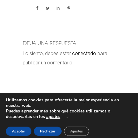
Deja una respuesta
Lo siento, debes estar
conectado
para
publicar un comentario.
Utilizamos cookies para ofrecerte la mejor experiencia en
nuestra web.
Puedes aprender más sobre qué cookies utilizamos o
POLÍTICA DE COOKIES
-
POLÍTICA
desactivarlas en los
ajustes
.
PRIVACIDAD
-
AVISO LEGAL
- COPYRIGHT©
VALERORIOJA
Aceptar
Rechazar
Ajustes