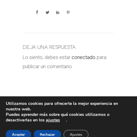
Deja una respuesta
Lo siento, debes estar
conectado
para
publicar un comentario.
Utilizamos cookies para ofrecerte la mejor experiencia en
nuestra web.
Puedes aprender más sobre qué cookies utilizamos o
POLÍTICA DE COOKIES
-
POLÍTICA
desactivarlas en los
ajustes
.
PRIVACIDAD
-
AVISO LEGAL
- COPYRIGHT©
VALERORIOJA
Aceptar
Rechazar
Ajustes