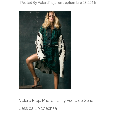
Posted By ValeroRioja
on
septiembre 23,2016
Valero Rioja Photography Fuera de Serie
Jessica Goicoechea 1