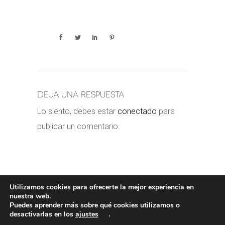
Deja una respuesta
Lo siento, debes estar
conectado
para
publicar un comentario.
Utilizamos cookies para ofrecerte la mejor experiencia en
nuestra web.
Puedes aprender más sobre qué cookies utilizamos o
POLÍTICA DE COOKIES
-
POLÍTICA
desactivarlas en los
ajustes
.
PRIVACIDAD
-
AVISO LEGAL
- COPYRIGHT©