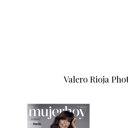
Valero Rioja Ph