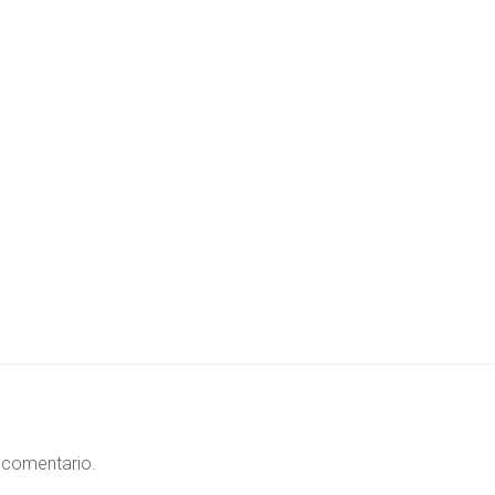
 comentario.