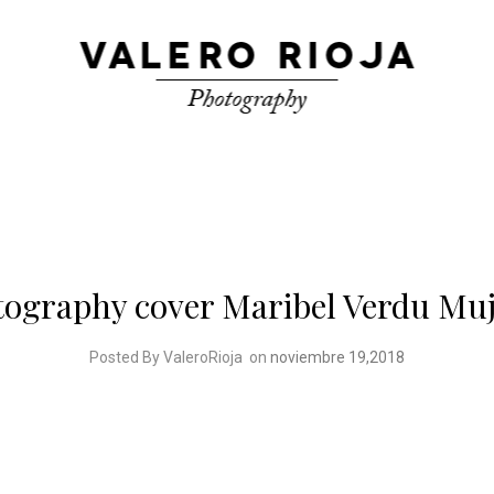
otography cover Maribel Verdu Mu
Posted By ValeroRioja
on
noviembre 19,2018