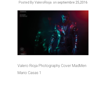
Posted By ValeroRioja
on
septiembre 25,2016
Valero Rioja Photography Cover MadMen
Mario Casas 1