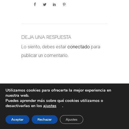
Deja una respuesta
Lo siento, debes estar
conectado
para
publicar un comentario.
Utilizamos cookies para ofrecerte la mejor experiencia en
nuestra web.
Puedes aprender más sobre qué cookies utilizamos o
POLÍTICA DE COOKIES
-
POLÍTICA
desactivarlas en los
ajustes
.
PRIVACIDAD
-
AVISO LEGAL
- COPYRIGHT©
VALERORIOJA
Aceptar
Rechazar
Ajustes