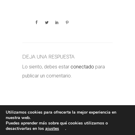
Deja una respuesta
Lo siento, debes estar
conectado
para
publicar un comentario.
Utilizamos cookies para ofrecerte la mejor experiencia en
nuestra web.
Puedes aprender más sobre qué cookies utilizamos o
POLÍTICA DE COOKIES
-
POLÍTICA
desactivarlas en los
ajustes
.
PRIVACIDAD
-
AVISO LEGAL
- COPYRIGHT©