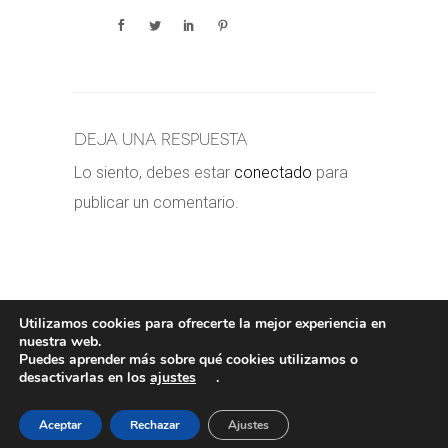
Deja una respuesta
Lo siento, debes estar
conectado
para
publicar un comentario.
Utilizamos cookies para ofrecerte la mejor experiencia en
nuestra web.
Puedes aprender más sobre qué cookies utilizamos o
POLÍTICA DE COOKIES
-
POLÍTICA
desactivarlas en los
ajustes
.
PRIVACIDAD
-
AVISO LEGAL
- COPYRIGHT©
VALERORIOJA
Aceptar
Rechazar
Ajustes