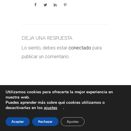
Deja una respuesta
Lo siento, debes estar
conectado
para
publicar un comentario.
Utilizamos cookies para ofrecerte la mejor experiencia en
nuestra web.
Puedes aprender más sobre qué cookies utilizamos o
POLÍTICA DE COOKIES
-
POLÍTICA
desactivarlas en los
ajustes
.
PRIVACIDAD
-
AVISO LEGAL
- COPYRIGHT©
VALERORIOJA
Aceptar
Rechazar
Ajustes