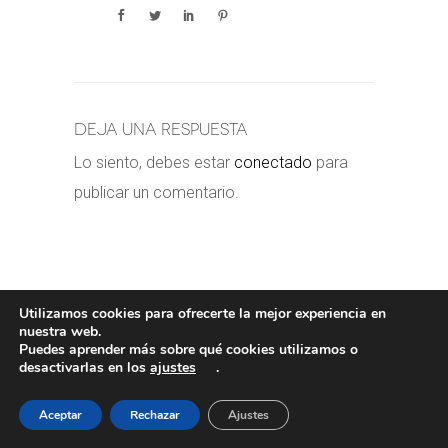
Deja una respuesta
Lo siento, debes estar
conectado
para
publicar un comentario.
Utilizamos cookies para ofrecerte la mejor experiencia en
nuestra web.
Puedes aprender más sobre qué cookies utilizamos o
POLÍTICA DE COOKIES
-
POLÍTICA
desactivarlas en los
ajustes
.
PRIVACIDAD
-
AVISO LEGAL
- COPYRIGHT©
VALERORIOJA
Aceptar
Rechazar
Ajustes