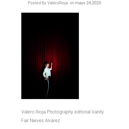
Posted By ValeroRioja
on
mayo 24,2020
Valero Rioja Photography editorial Vanity
Fair Nieves Alvarez