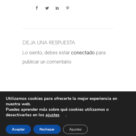
Deja una respuesta
Lo siento, debes estar
conectado
para
publicar un comentario.
Utilizamos cookies para ofrecerte la mejor experiencia en
nuestra web.
Puedes aprender más sobre qué cookies utilizamos o
POLÍTICA DE COOKIES
-
POLÍTICA
desactivarlas en los
ajustes
.
PRIVACIDAD
-
AVISO LEGAL
- COPYRIGHT©
VALERORIOJA
Aceptar
Rechazar
Ajustes