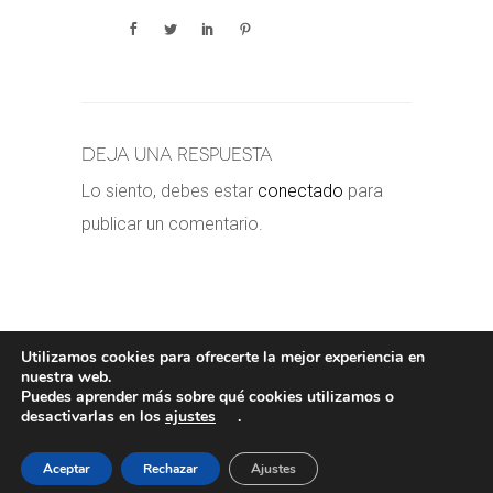
Deja una respuesta
Lo siento, debes estar
conectado
para
publicar un comentario.
Utilizamos cookies para ofrecerte la mejor experiencia en
nuestra web.
Puedes aprender más sobre qué cookies utilizamos o
POLÍTICA DE COOKIES
-
POLÍTICA
desactivarlas en los
ajustes
.
PRIVACIDAD
-
AVISO LEGAL
- COPYRIGHT©
VALERORIOJA
Aceptar
Rechazar
Ajustes