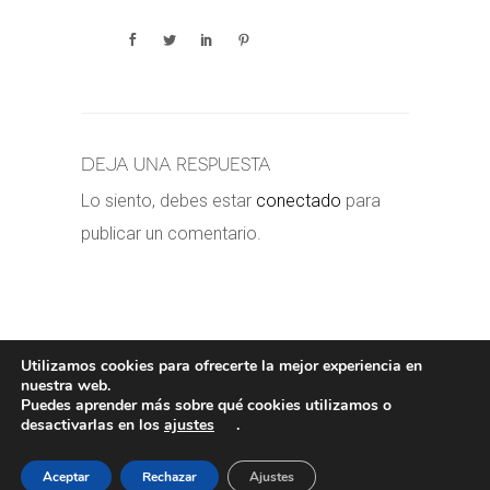
Deja una respuesta
Lo siento, debes estar
conectado
para
publicar un comentario.
Utilizamos cookies para ofrecerte la mejor experiencia en
nuestra web.
Puedes aprender más sobre qué cookies utilizamos o
POLÍTICA DE COOKIES
-
POLÍTICA
desactivarlas en los
ajustes
.
PRIVACIDAD
-
AVISO LEGAL
- COPYRIGHT©
VALERORIOJA
Aceptar
Rechazar
Ajustes