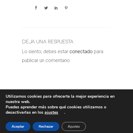
Deja una respuesta
Lo siento, debes estar
conectado
para
publicar un comentario.
Utilizamos cookies para ofrecerte la mejor experiencia en
nuestra web.
Puedes aprender más sobre qué cookies utilizamos o
POLÍTICA DE COOKIES
-
POLÍTICA
desactivarlas en los
ajustes
.
PRIVACIDAD
-
AVISO LEGAL
- COPYRIGHT©
VALERORIOJA
Aceptar
Rechazar
Ajustes