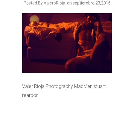
Posted By ValeroRioja
on
septiembre 23,2016
Valer Rioja Photography MadMen stuart
reardon